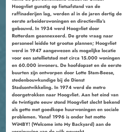
Hoogvliet gunstig op fietsafstand van de
raffinaderijen lag, werden al in de jaren dertig de
eerste arbeiderswoningen en directievilla’s
gebouwd. In 1934 werd Hoogvliet door
Rotterdam geannexeerd. De grote vraag naar
personeel leidde tot grootse plannen; Hoogvliet
werd in 1947 aangewezen als mogelijke locatie
voor een satellietstad met circa 15.000 woningen
en 60.000 inwoners. De hoofdopzet en de eerste
buurten zijn ontworpen door Lotte Stam-Beese,
stedenbouwkundige bij de Dienst
Stadsontwikkeling. In 1974 werd de metro
doorgetrokken naar Hoogvliet. Aan het eind van
de twintigste eeuw stond Hoogvliet slecht bekend
als getto met goedkope huurwoningen en sociale
problemen. Vanaf 1996 is onder het motto
WiMBY! (Welcome into My Backyard) aan de
vernieuwing van de wijk gewerkt.