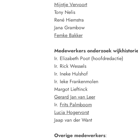
Mijntje Vervoort
Tony Nelis
René Hiemstra
Jana Grambow
Femke Bakker
Medewerkers onderzoek wijkhistori
Ir. Elizabeth Poot (hoofdredactie)
Ir. Rick Wessels
Ir. Ineke Hulshof
Ir. Ieke Frankenmolen
Margot Lieftinck
Gerard Jan van Leer
Ir.
Frits Palmboom
Lucia Hogervorst
Jaap van der Want
Overige medewerkers
: