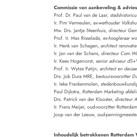
Commissie van aanbeveling & advies
Prof. Dr. Paul van de Laar,
stadshistoricu
Ir. Pim Vermeulen,
ex-wethouder Volkshu
Mw. Drs. Jantje Steenhuis,
directeur Gem
Prof. Ir. Max Risselada,
ex-hoogleraar w
Ir. Henk van Schagen,
architect renovat
Ir. Jan van der Schans,
directeur Com.W
Ir. Kees Hogervorst,
senior adviseur dS
Prof. Ir. Wytze Patijn,
architect en deca
Drs. Job Dura MRE,
bestuursvoorzitter 
Ir. Ieke Frankenmolen,
stedenbouwkundi
Paul Dijkstra,
Rotterdam Marketing afdeli
Drs. Patrick van der Klooster,
directeur 
Ir. Frans Meijer, oud-voorzitter Rotterd
Joop van der Leeuw,
oud-penningmeeste
Inhoudelijk betrokkenen Rotterdam 