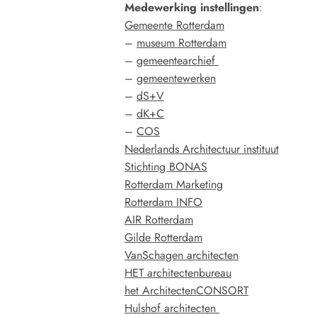
Medewerking instellingen
:
Gemeente Rotterdam
–
museum Rotterdam
–
gemeentearchief
–
gemeentewerken
–
dS+V
–
dK+C
–
COS
Nederlands Architectuur instituut
Stichting BONAS
Rotterdam Marketing
Rotterdam INFO
AIR Rotterdam
Gilde Rotterdam
VanSchagen architecten
HET architectenbureau
het ArchitectenCONSORT
Hulshof architecten