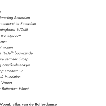
s
isvesting Rotterdam
eentearchief Rotterdam
oningbouw TUDelft
ie woningbouw
onen
+V wonen
an TUDelft bouwkunde
Dura vermeer Groep
g ontwikkelmanager
ng architectuur
AIR foundation
am Woont
r Rotterdam Woont
Woont, atlas van de Rotterdamse