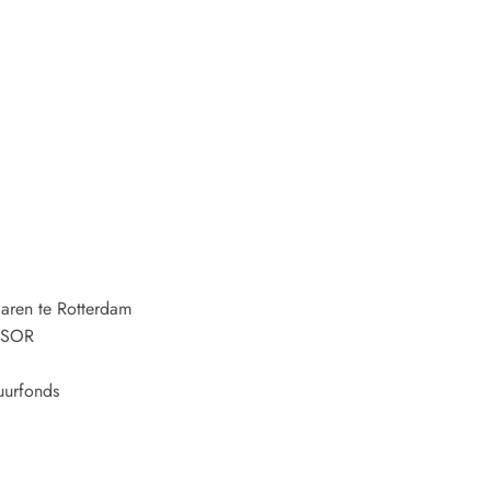
laren te Rotterdam
m SOR
uurfonds