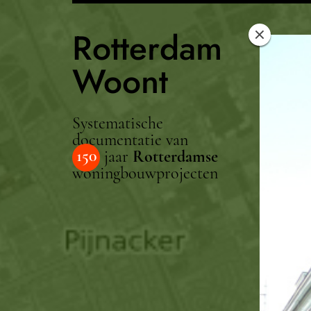
Rotterdam
Woont
Systematische
documentatie van
150
jaar
Rotterdamse
woningbouwprojecten