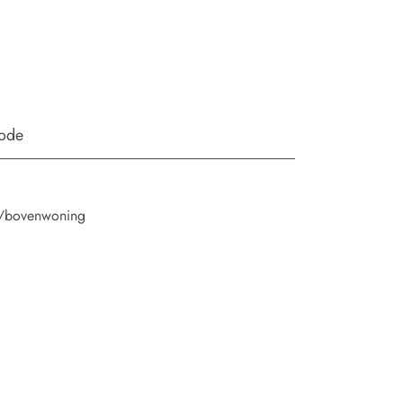
iode
/bovenwoning