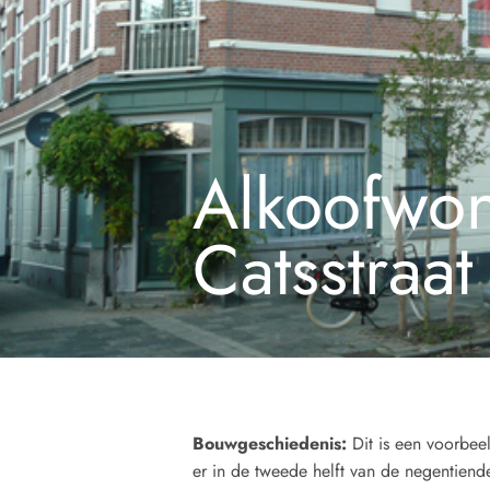
Alkoofwon
Catsstraat
Bouwgeschiedenis:
Dit is een voorbe
er in de tweede helft van de negentien