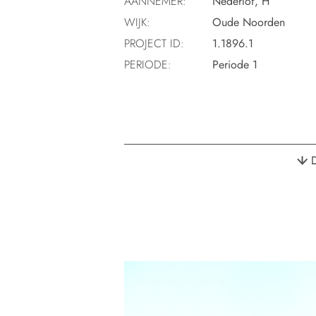
AANNEMER:
Nederlof, H
WIJK:
Oude Noorden
PROJECT ID:
1.1896.1
PERIODE:
Periode 1