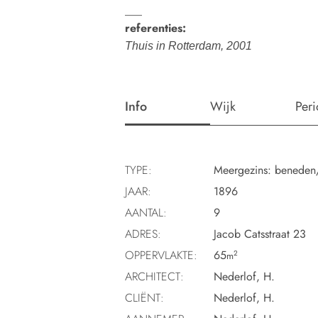
___
referenties:
Thuis in Rotterdam, 2001
Info
Wijk
Per
TYPE:
Meergezins: beneden
JAAR:
1896
AANTAL:
9
ADRES:
Jacob Catsstraat 23
OPPERVLAKTE:
65
2
m
ARCHITECT:
Nederlof, H.
CLIËNT:
Nederlof, H.