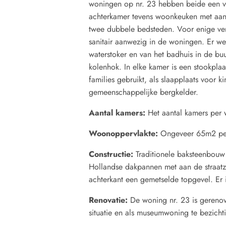
woningen op nr. 23 hebben beide een v
achterkamer tevens woonkeuken met aanr
twee dubbele bedsteden. Voor enige venti
sanitair aanwezig in de woningen. Er w
waterstoker en van het badhuis in de buu
kolenhok. In elke kamer is een stookpla
families gebruikt, als slaapplaats voor k
gemeenschappelijke bergkelder.
Aantal kamers:
Het aantal kamers per 
Woonoppervlakte:
Ongeveer 65m2 pe
Constructie:
Traditionele baksteenbouw
Hollandse dakpannen met aan de straat
achterkant een gemetselde topgevel. Er 
Renovatie:
De woning nr. 23 is gerenov
situatie en als museumwoning te bezich