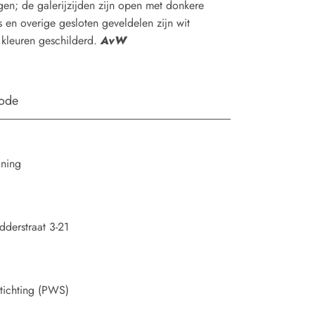
gen; de galerijzijden zijn open met donkere
en overige gesloten geveldelen zijn wit
e kleuren geschilderd.
AvW
iode
oning
derstraat 3-21
ichting (PWS)