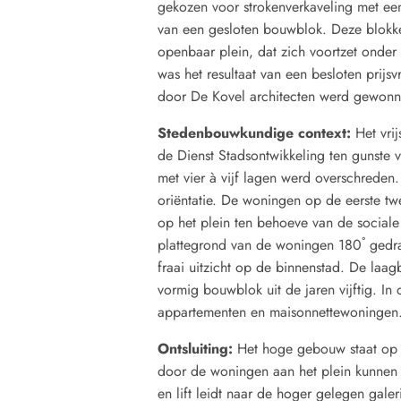
gekozen voor strokenverkaveling met ee
van een gesloten bouwblok. Deze blokke
openbaar plein, dat zich voortzet onde
was het resultaat van een besloten prij
door De Kovel architecten werd gewonn
Stedenbouwkundige context:
Het vri
de Dienst Stadsontwikkeling ten gunste 
met vier à vijf lagen werd overschreden.
oriëntatie. De woningen op de eerste t
op het plein ten behoeve van de sociale
plattegrond van de woningen 180˚ gedra
fraai uitzicht op de binnenstad. De laag
vormig bouwblok uit de jaren vijftig. In
appartementen en maisonnettewoningen
Ontsluiting:
Het hoge gebouw staat op 
door de woningen aan het plein kunnen 
en lift leidt naar de hoger gelegen gal