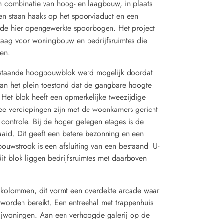
n combinatie van hoog- en laagbouw, in plaats
n staan haaks op het spoorviaduct en een
r de hier opengewerkte spoorbogen. Het project
svraag voor woningbouw en bedrijfsruimtes die
en.
jstaande hoogbouwblok werd mogelijk doordat
van het plein toestond dat de gangbare hoogte
 Het blok heeft een opmerkelijke tweezijdige
wee verdiepingen zijn met de woonkamers gericht
 controle. Bij de hoger gelegen etages is de
aid. Dit geeft een betere bezonning en een
bouwstrook is een afsluiting van een bestaand U-
 dit blok liggen bedrijfsruimtes met daarboven
.
kolommen, dit vormt een overdekte arcade waar
worden bereikt. Een entreehal met trappenhuis
erijwoningen. Aan een verhoogde galerij op de