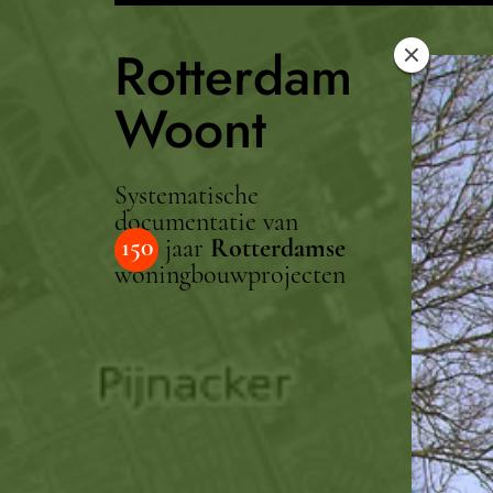
Rotterdam
Woont
Systematische
documentatie van
150
jaar
Rotterdamse
woningbouwprojecten