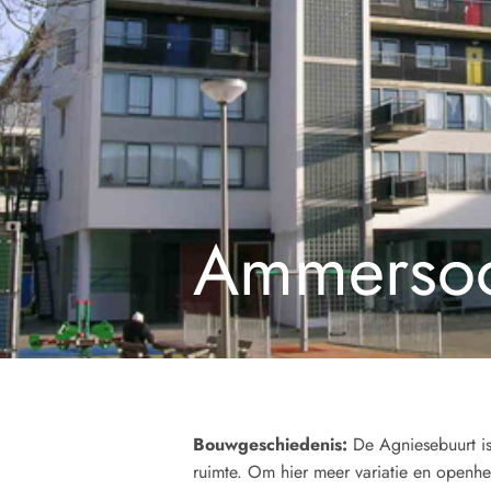
Ammersoo
Bouwgeschiedenis:
De Agniesebuurt i
ruimte. Om hier meer variatie en openhei