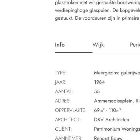
glasstroken met wit gestuukte borstwerin
verdiepinghoge glaspuien. De kopgevels 
gestuukt. De voordeuren zijn in primair
Info
Wijk
Per
TYPE:
Meergezins: galerijw
JAAR:
1984
AANTAL:
55
ADRES:
Ammersooiseplein, Rid
OPPERVLAKTE:
69
- 110
2
2
m
m
ARCHITECT:
DKV Architecten
CLIËNT:
Patrimonium Woningst
AANNEMER:
Rehorst Bouw