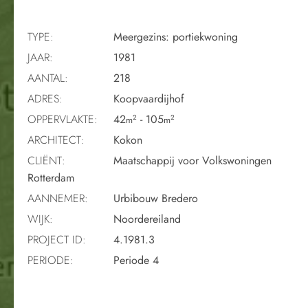
TYPE:
Meergezins: portiekwoning
JAAR:
1981
AANTAL:
218
ADRES:
Koopvaardijhof
OPPERVLAKTE:
42
- 105
2
2
m
m
ARCHITECT:
Kokon
CLIËNT:
Maatschappij voor Volkswoningen
Rotterdam
AANNEMER:
Urbibouw Bredero
WIJK:
Noordereiland
PROJECT ID:
4.1981.3
PERIODE:
Periode 4