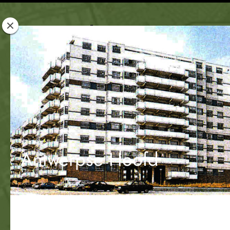
Rotterdam
Woont
Antwerpse Hoofd