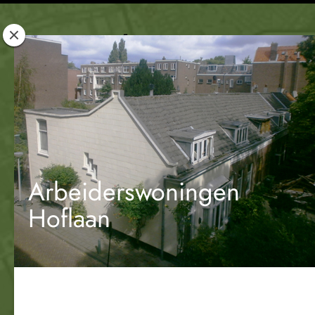
Rotterdam
Woont
Arbeiderswoningen
Hoflaan