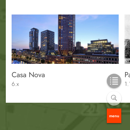
Casa Nova
P
6.x
1.
menu