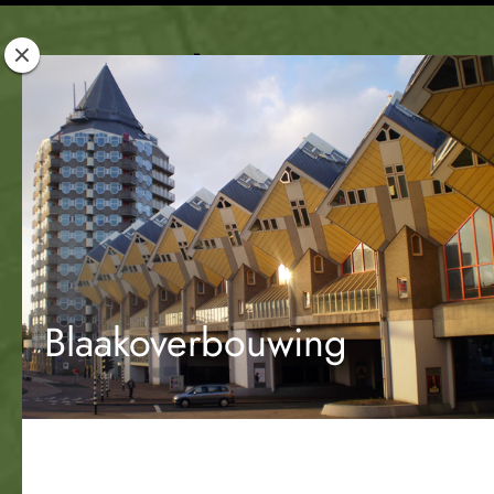
Rotterdam
Woont
Blaakoverbouwing