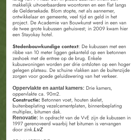
makkelijk uitvoerbaardere woontoren en een flat langs
de Geldersekade. Blom stopte, net als aannemer,
ontwikkelaar en gemeente, veel tijd en geld in het
project. De Academie van Bouwkunst werd in een van
de twee grote kubussen gehuisvest; in 2009 kwam hier
een Stayokay hotel.
Stedenbouwkundige context
: De kubussen met een
ribbe van 10 meter liggen gekanteld op een betonnen
zeshoek met de entree op de brug. Enkele
kubuswoningen worden per drie ontsloten op een hoger
gelegen plateau. De schuine vlakken aan de buitenzijde
zorgen voor goede geluidswering van het verkeer.
Drie kamers,
Oppervlakte en aantal kamers:
oppervlakte ca. 90m2.
Constructie:
Betonnen voet, houten skelet,
buitenbeplating vezelcementplaten, binnenbeplating
multiplex, bitumen dak.
In opdracht van de VvE zijn de kubussen in
Renovatie:
1997 gerenoveerd waarbij het bitumen is vervangen
door zink.
LvZ