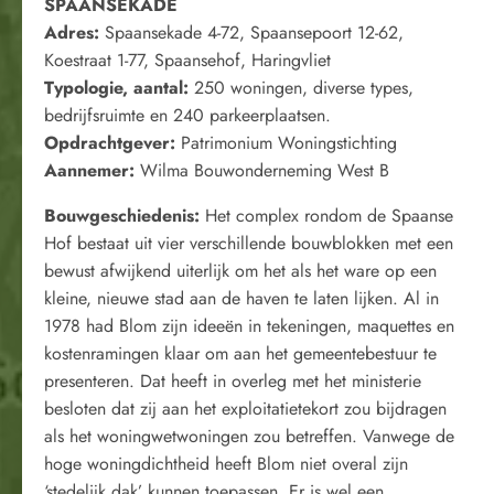
SPAANSEKADE
Adres:
Spaansekade 4-72, Spaansepoort 12-62,
Koestraat 1-77, Spaansehof, Haringvliet
Typologie, aantal:
250 woningen, diverse types,
bedrijfsruimte en 240 parkeerplaatsen.
Opdrachtgever:
Patrimonium Woningstichting
Aannemer:
Wilma Bouwonderneming West B
Bouwgeschiedenis:
Het complex rondom de Spaanse
Hof bestaat uit vier verschillende bouwblokken met een
bewust afwijkend uiterlijk om het als het ware op een
kleine, nieuwe stad aan de haven te laten lijken. Al in
1978 had Blom zijn ideeën in tekeningen, maquettes en
kostenramingen klaar om aan het gemeentebestuur te
presenteren. Dat heeft in overleg met het ministerie
besloten dat zij aan het exploitatietekort zou bijdragen
als het woningwetwoningen zou betreffen. Vanwege de
hoge woningdichtheid heeft Blom niet overal zijn
‘stedelijk dak’ kunnen toepassen. Er is wel een