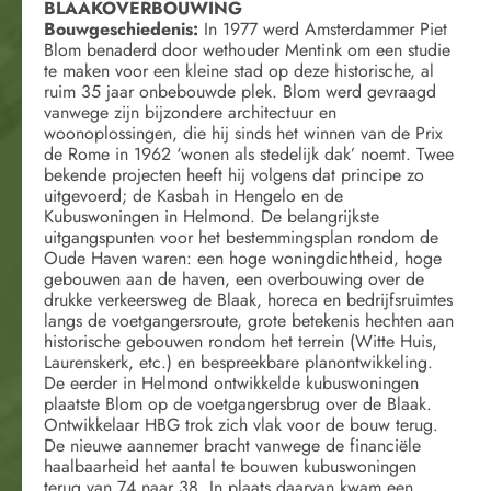
BLAAKOVERBOUWING
Bouwgeschiedenis:
In 1977 werd Amsterdammer Piet
Blom benaderd door wethouder Mentink om een studie
te maken voor een kleine stad op deze historische, al
ruim 35 jaar onbebouwde plek. Blom werd gevraagd
vanwege zijn bijzondere architectuur en
woonoplossingen, die hij sinds het winnen van de Prix
de Rome in 1962 ‘wonen als stedelijk dak’ noemt. Twee
bekende projecten heeft hij volgens dat principe zo
uitgevoerd; de Kasbah in Hengelo en de
Kubuswoningen in Helmond. De belangrijkste
uitgangspunten voor het bestemmingsplan rondom de
Oude Haven waren: een hoge woningdichtheid, hoge
gebouwen aan de haven, een overbouwing over de
drukke verkeersweg de Blaak, horeca en bedrijfsruimtes
langs de voetgangersroute, grote betekenis hechten aan
historische gebouwen rondom het terrein (Witte Huis,
Laurenskerk, etc.) en bespreekbare planontwikkeling.
De eerder in Helmond ontwikkelde kubuswoningen
plaatste Blom op de voetgangersbrug over de Blaak.
Ontwikkelaar HBG trok zich vlak voor de bouw terug.
De nieuwe aannemer bracht vanwege de financiële
haalbaarheid het aantal te bouwen kubuswoningen
terug van 74 naar 38. In plaats daarvan kwam een