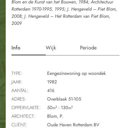
Blom en de Kunst van het Bouwen, 1984; Architectuur
Rotterdam 1970-1995, 1995; J. Hengeveld – Piet Blom,
2008; J. Hengeveld – Het Rotterdam van Piet Blom,
2009
Info
Wijk
Periode
TYPE:
Eengezinswoning op woondek
JAAR:
1982
AANTAL:
416
ADRES:
Overblaak 51-105
OPPERVLAKTE:
50
- 130
2
2
m
m
ARCHITECT:
Blom, P.
CLIËNT:
Oude Haven Rotterdam BV