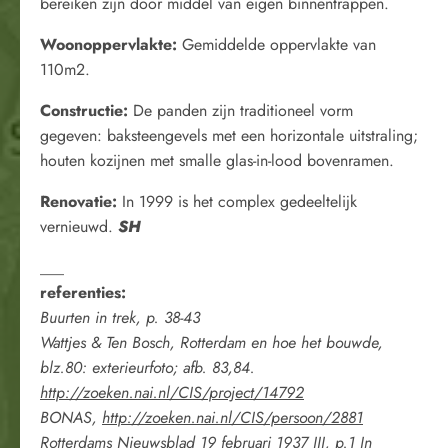
bereiken zijn door middel van eigen binnentrappen.
Woonoppervlakte:
Gemiddelde oppervlakte van
110m2.
Constructie:
De panden zijn traditioneel vorm
gegeven: baksteengevels met een horizontale uitstraling;
houten kozijnen met smalle glas-in-lood bovenramen.
Renovatie:
In 1999 is het complex gedeeltelijk
vernieuwd.
SH
___
referenties:
Buurten in trek, p. 38-43
Wattjes & Ten Bosch, Rotterdam en hoe het bouwde,
blz.80: exterieurfoto; afb. 83,84.
http://zoeken.nai.nl/CIS/project/14792
BONAS,
http://zoeken.nai.nl/CIS/persoon/2881
Rotterdams Nieuwsblad 19 februari 1937 III, p.1
In