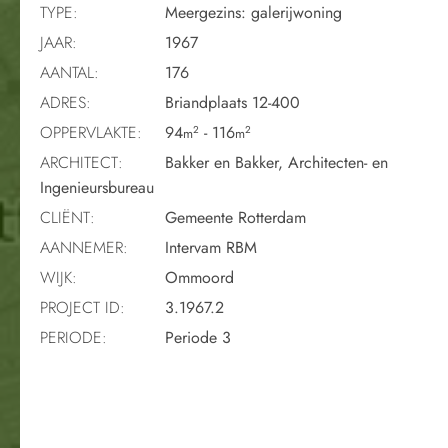
TYPE:
Meergezins: galerijwoning
JAAR:
1967
AANTAL:
176
ADRES:
Briandplaats 12-400
OPPERVLAKTE:
94
- 116
2
2
m
m
ARCHITECT:
Bakker en Bakker, Architecten- en
Ingenieursbureau
CLIËNT:
Gemeente Rotterdam
AANNEMER:
Intervam RBM
WIJK:
Ommoord
PROJECT ID:
3.1967.2
PERIODE:
Periode 3