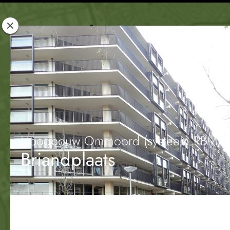
Rotterdam
Woont
Hoogbouw Ommoord (systeem RBM)
Briandplaats