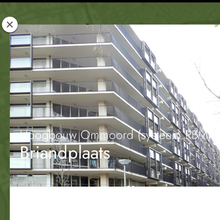
Rotterdam
Woont
Hoogbouw Ommoord (systeem RBM)
Briandplaats