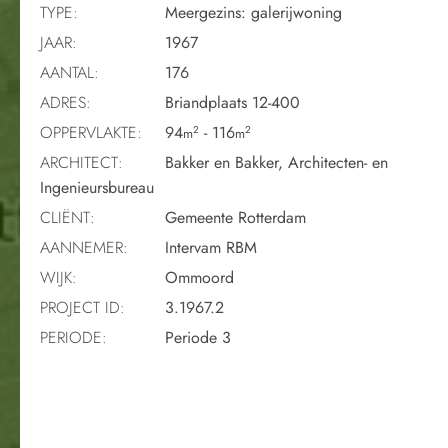
TYPE:
Meergezins: galerijwoning
JAAR:
1967
AANTAL:
176
ADRES:
Briandplaats 12-400
OPPERVLAKTE:
94
- 116
2
2
m
m
ARCHITECT:
Bakker en Bakker, Architecten- en
Ingenieursbureau
CLIËNT:
Gemeente Rotterdam
AANNEMER:
Intervam RBM
WIJK:
Ommoord
PROJECT ID:
3.1967.2
PERIODE:
Periode 3