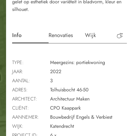
gelet op esthetiek door variëteit in bladvorm, kleur en
silhouet.
Info
Renovaties
Wijk
Perio
TYPE:
Meergezins: portiekwoning
JAAR:
2022
AANTAL:
3
ADRES:
Tolhuisbocht 46-50
ARCHITECT:
Architectuur Maken
CLIËNT:
CPO Kaappark
AANNEMER:
Bouwbedrijf Engels & Verbiest
WIJK:
Katendrecht
PROJECT ID:
6.x