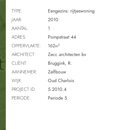
TYPE:
Eengezins: rijtjeswoning
JAAR:
2010
AANTAL:
1
ADRES:
Pompstraat 44
OPPERVLAKTE:
162
2
m
ARCHITECT:
Zecc architecten bv
CLIËNT:
Bruggink, R.
AANNEMER:
Zelfbouw
WIJK:
Oud Charlois
PROJECT ID:
5.2010.4
PERIODE:
Periode 5