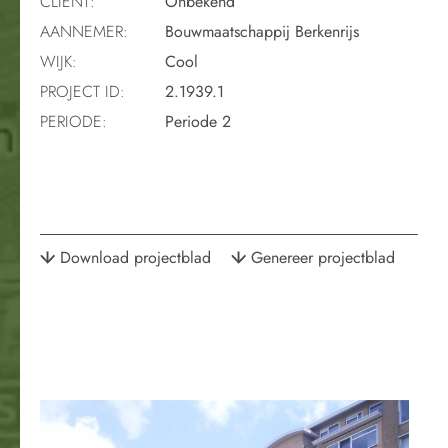
CLIËNT:
Onbekend
AANNEMER:
Bouwmaatschappij Berkenrijs
WIJK:
Cool
PROJECT ID:
2.1939.1
PERIODE:
Periode 2
Download projectblad
Genereer projectblad