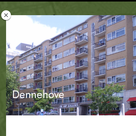
Rotterdam
Woont
Dennehove