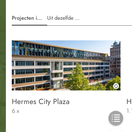
Projecten in de wijk
Uit dezelfde periode
Hermes City Plaza
H
6.x
1.