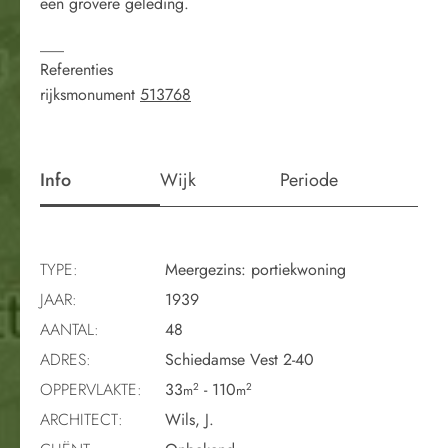
een grovere geleding.
___
Referenties
rijksmonument
513768
Info
Wijk
Periode
TYPE:
Meergezins: portiekwoning
JAAR:
1939
AANTAL:
48
ADRES:
Schiedamse Vest 2-40
OPPERVLAKTE:
33
- 110
2
2
m
m
ARCHITECT:
Wils, J.