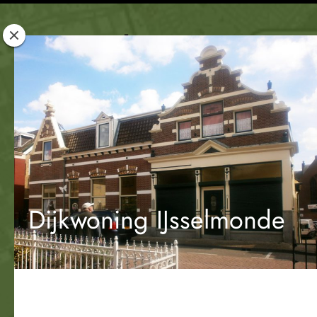
Rotterdam
Woont
Dijkwoning IJsselmonde