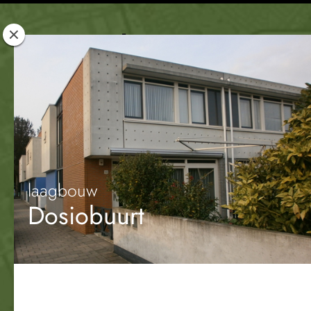
Rotterdam
Woont
laagbouw
Dosiobuurt