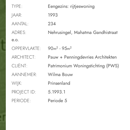
TYPE:
Eengezins: rijtjeswoning
JAAR:
1993
AANTAL:
234
ADRES:
Nehrusingel, Mahatma Gandhistraat
e.o.
OPPERVLAKTE:
90
- 95
2
2
m
m
ARCHITECT:
Pauw + Penningdevries Architekten
CLIËNT:
Patrimonium Woningstichting (PWS)
AANNEMER:
Wilma Bouw
WIJK:
Prinsenland
PROJECT ID:
5.1993.1
PERIODE:
Periode 5