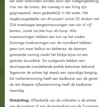
die weer verbonden worden door een voetgangersbrug.
Vier van de torens, die ruwweg in een kring zijn
gegroepeerd, staan gedeeltelijk in het water. Het
laagbouwgedeelte van dit project omvat 22 stroken met
234 tweelaagse eengezinswoningen met vier of vijf
kamers, zowel sociale huur als koop. Alle
tussenwoningen hebben een tuin op het zuiden.
Sommige hoekwoningen aan de noordkant hebben
geen tuin maar balkon en dakterras; de daaraan
grenzende woning maakt het blokje bijna tot een
gesloten bouwblok. De zuidgevels hebben een
doorlopende overstekende prefab betonnen dakrand.
Tegenover de entree ligt steeds een inpandige berging.
De vierkamerwoning heeft een badkamer aan de gevel;
de iets diepere vijfkamerwoning heeft de badkamer
inpandig.
Ontsluiting:
Afhankelijk van de oriëntatie is de entree
aan de tuinkant of aan de keukenkant van de Z-vormige