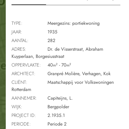
TYPE:
Meergezins: portiekwoning
JAAR:
1935
AANTAL:
282
ADRES:
Dr. de Visserstraat, Abraham
Kuyperlaan, Borgesiusstraat
OPPERVLAKTE:
40
- 70
2
2
m
m
ARCHITECT:
Granpré Molière, Verhagen, Kok
CLIËNT:
Maatschappij voor Volkswoningen
Rotterdam
AANNEMER:
Capiteijns, L.
WIJK:
Bergpolder
PROJECT ID:
2.1935.1
PERIODE:
Periode 2