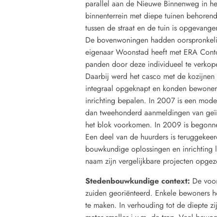
parallel aan de Nieuwe Binnenweg in h
binnenterrein met diepe tuinen behoren
tussen de straat en de tuin is opgevang
De bovenwoningen hadden oorspronkelij
eigenaar Woonstad heeft met ERA Conto
panden door deze individueel te verko
Daarbij werd het casco met de kozijnen e
integraal opgeknapt en konden bewoners
inrichting bepalen. In 2007 is een model
dan tweehonderd aanmeldingen van geïn
het blok voorkomen. In 2009 is begonne
Een deel van de huurders is teruggekee
bouwkundige oplossingen en inrichting l
naam zijn vergelijkbare projecten opge
Stedenbouwkundige context:
De voor
zuiden georiënteerd. Enkele bewoners 
te maken. In verhouding tot de diepte z