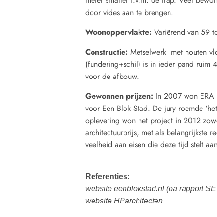
meter smaller i.v.m. de trap. Veel bewon
door vides aan te brengen.
Woonoppervlakte:
Variërend van 59 t
Constructie:
Metselwerk met houten vlo
(fundering+schil) is in ieder pand ruim
voor de afbouw.
Gewonnen prijzen:
In 2007 won ERA Co
voor Een Blok Stad. De jury roemde ‘het 
oplevering won het project in 2012 zowe
architectuurprijs, met als belangrijkste 
veelheid aan eisen die deze tijd stelt a
___
Referenties:
website
eenblokstad.nl
(oa rapport SE
website
HParchitecten