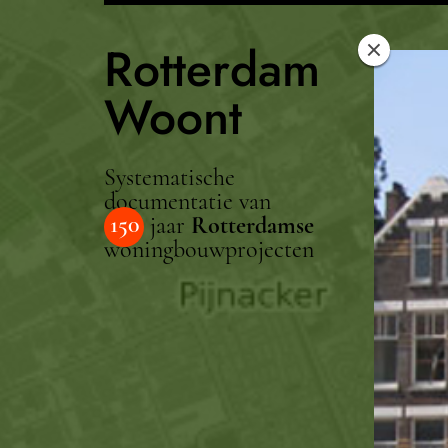
Rotterdam
Woont
Systematische
documentatie van
150
jaar
Rotterdamse
woningbouwprojecten