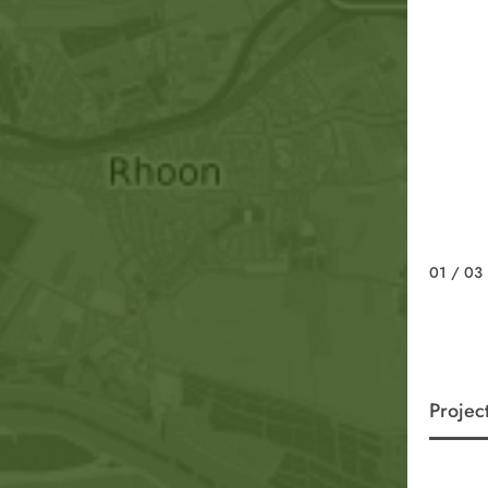
01
/ 03
Projec