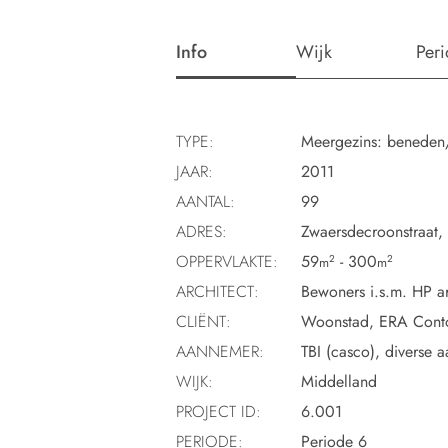
Info
Wijk
Per
TYPE:
Meergezins: beneden
JAAR:
2011
AANTAL:
99
ADRES:
Zwaersdecroonstraat, S
OPPERVLAKTE:
59
- 300
2
2
m
m
ARCHITECT:
Bewoners i.s.m. HP ar
CLIËNT:
Woonstad, ERA Conto
AANNEMER:
TBI (casco), diverse 
WIJK:
Middelland
PROJECT ID:
6.001
PERIODE:
Periode 6