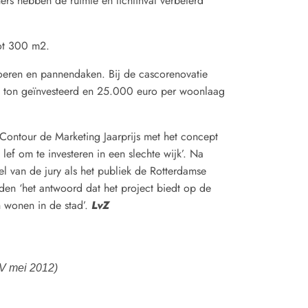
ers hebben de ruimte en lichtinval verbeterd
ot 300 m2.
eren en pannendaken. Bij de cascorenovatie
 4 ton geïnvesteerd en 25.000 euro per woonlaag
ntour de Marketing Jaarprijs met het concept
lef om te investeren in een slechte wijk’. Na
l van de jury als het publiek de Rotterdamse
reden ‘het antwoord dat het project biedt op de
an wonen in de stad’.
LvZ
V mei 2012)