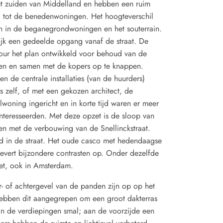
et zuiden van Middelland en hebben een ruim
d tot de benedenwoningen. Het hoogteverschil
en in de beganegrondwoningen en het souterrain.
k een gedeelde opgang vanaf de straat. De
ur het plan ontwikkeld voor behoud van de
pen en samen met de kopers op te knappen.
n de centrale installaties (van de huurders)
 zelf, of met een gekozen architect, de
woning ingericht en in korte tijd waren er meer
teresseerden. Met deze opzet is de sloop van
n met de verbouwing van de Snellinckstraat.
rd in de straat. Het oude casco met hedendaagse
evert bijzondere contrasten op. Onder dezelfde
zet, ook in Amsterdam.
- of achtergevel van de panden zijn op op het
hebben dit aangegrepen om een groot dakterras
ijn de verdiepingen smal; aan de voorzijde een