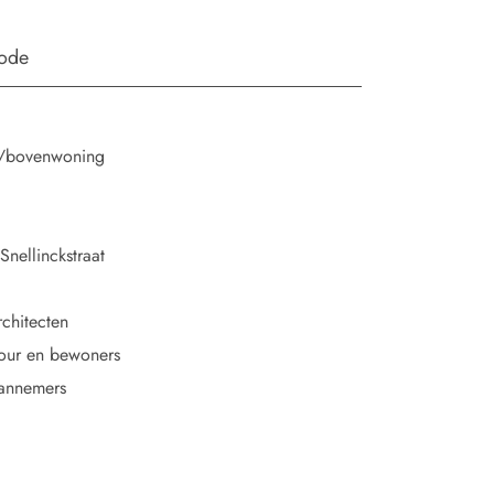
iode
/bovenwoning
nellinckstraat
chitecten
ur en bewoners
aannemers