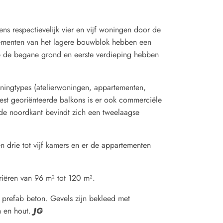
ens respectievelijk vier en vijf woningen door de
tementen van het lagere bouwblok hebben een
op de begane grond en eerste verdieping hebben
oningtypes (atelierwoningen, appartementen,
est georiënteerde balkons is er ook commerciële
e noordkant bevindt zich een tweelaagse
n drie tot vijf kamers en er de appartementen
riëren van 96 m² tot 120 m².
n prefab beton. Gevels zijn bekleed met
n en hout.
JG