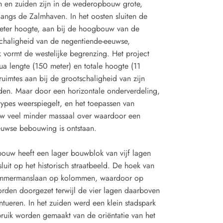
den en zuiden zijn in de wederopbouw grote,
angs de Zalmhaven. In het oosten sluiten de
meter hoogte, aan bij de hoogbouw van de
chaligheid van de negentiende-eeuwse,
 vormt de westelijke begrenzing. Het project
a lengte (150 meter) en totale hoogte (11
uimtes aan bij de grootschaligheid van zijn
den. Maar door een horizontale onderverdeling,
types weerspiegelt, en het toepassen van
uw veel minder massaal over waardoor een
uwse bebouwing is ontstaan.
bouw heeft een lager bouwblok van vijf lagen
it op het historisch straatbeeld. De hoek van
timmermanslaan op kolommen, waardoor op
orden doorgezet terwijl de vier lagen daarboven
ntueren. In het zuiden werd een klein stadspark
ruik worden gemaakt van de oriëntatie van het