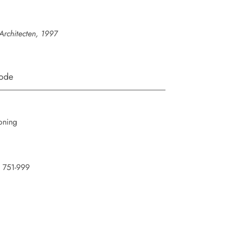
Architecten, 1997
iode
oning
 751-999