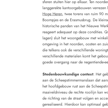
sferen stuiten hier op elkaar. Ten noor
langgerekte kantoorgebouwen verrezen l
Hoge Heren
, twee torens van ruim 90 
Boompjes en de Erasmusbrug. De kleins
historische panden van het Nieuwe Werk
reageert adequaat op deze condities. Qu
lagen) sluit het woongebouw met winkelr
omgeving in het noorden, oosten en zui
die telkens ook de verschillende woning
verschillende materialen komt het gebo
goede overgang naar de negentiende-ee
Stedenbouwkundige context
: Het ge
aan de Scheepstimmermanslaan dat aanslu
het hoofdgebouw rust aan de Scheeps
maaiveldniveau de rechte rooilijn kan w
de richting van de straat volgen en acce
gerealiseerd. Hierdoor kan optimaal geb