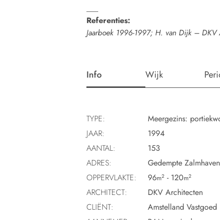
___
Referenties:
Jaarboek 1996-1997; H. van Dijk – DKV 
Info
Wijk
Per
TYPE:
Meergezins: portiekw
JAAR:
1994
AANTAL:
153
ADRES:
Gedempte Zalmhaven
OPPERVLAKTE:
96
- 120
2
2
m
m
ARCHITECT:
DKV Architecten
CLIËNT:
Amstelland Vastgoed