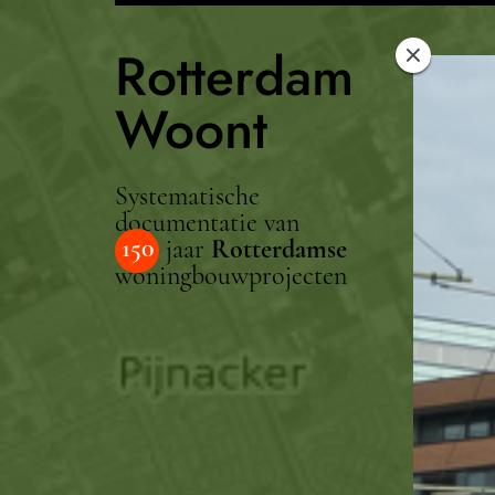
Rotterdam
Woont
Systematische
documentatie van
150
jaar
Rotterdamse
woningbouwprojecten