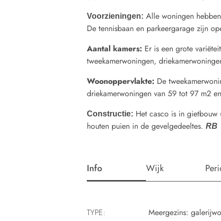
Alle woningen hebben 
Voorzieningen:
De tennisbaan en parkeergarage zijn op
Aantal kamers:
Er is een grote variëtei
tweekamerwoningen, driekamerwoninge
Woonoppervlakte:
De tweekamerwoning
driekamerwoningen van 59 tot 97 m2 en
Het casco is in gietbouw
Constructie:
houten puien in de gevelgedeeltes.
RB
Info
Wijk
Per
TYPE:
Meergezins: galerijw