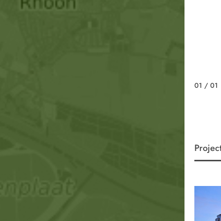
01
/ 01
Projec