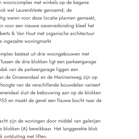
en wooncomplex met winkels op de begane
 ook wel LaurensVeste genoemd; de
jftig waren voor deze locatie plannen gemaakt,
n voor een nieuwe oeververbinding bleef het
erts & Van Huut met organische architectuur
e ingezakte woningmarkt.
mplex bestaat uit drie woongebouwen met
 Tussen de drie blokken ligt een parkeergarage
 dak van de parkeergarage liggen een
Aan de Groenendaal en de Mariniersweg zijn op
hoogte van de verschillende bouwdelen varieert
oenendaal sluit de bebouwing aan op de blokken
955 en maakt de gevel een flauwe bocht naar de
hacht zijn de woningen door middel van galerijen
e blokken (A) bereikbaar. Het langgerekte blok
 ontsluiting met liften.