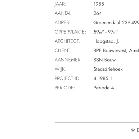
JAAR:
1985
AANTAL:
264
ADRES:
Groenendaal 239-499,
OPPERVLAKTE:
59
- 97
2
2
m
m
ARCHITECT:
Hoogstad, J.
CLIËNT:
BPF Bouwinvest, Ams
AANNEMER:
SSN Bouw
WIJK:
Stadsdriehoek
PROJECT ID:
4.1985.1
PERIODE:
Periode 4