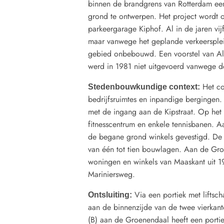
binnen de brandgrens van Rotterdam e
grond te ontwerpen. Het project wordt
parkeergarage Kiphof. Al in de jaren vi
maar vanwege het geplande verkeersplei
gebied onbebouwd. Een voorstel van Alb
werd in 1981 niet uitgevoerd vanwege d
Het co
Stedenbouwkundige context:
bedrijfsruimtes en inpandige bergingen.
met de ingang aan de Kipstraat. Op het
fitnesscentrum en enkele tennisbanen. 
de begane grond winkels gevestigd. De 
van één tot tien bouwlagen. Aan de Gr
woningen en winkels van Maaskant uit 1
Mariniersweg.
Via een portiek met liftsc
Ontsluiting:
aan de binnenzijde van de twee vierkant
(B) aan de Groenendaal heeft een portiek