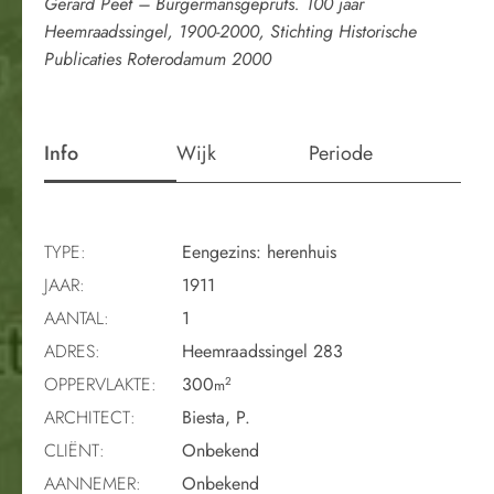
Gerard Peet – Burgermansgepruts. 100 jaar
Heemraadssingel, 1900-2000, Stichting Historische
Publicaties Roterodamum 2000
Info
Wijk
Periode
TYPE:
Eengezins: herenhuis
JAAR:
1911
AANTAL:
1
ADRES:
Heemraadssingel 283
OPPERVLAKTE:
300
2
m
ARCHITECT:
Biesta, P.
CLIËNT:
Onbekend
AANNEMER:
Onbekend