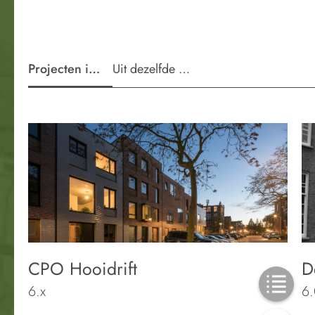
Projecten in de wijk
Uit dezelfde periode
CPO Hooidrift
D
6.x
6