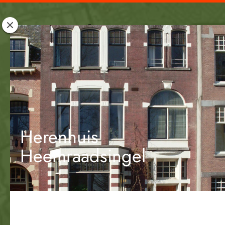
Rotterdam
Woont
Herenhuis
Heemraadsingel