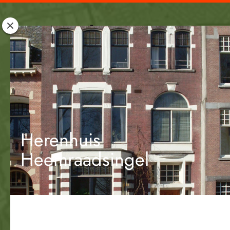
Rotterdam
Woont
Herenhuis
Heemraadsingel