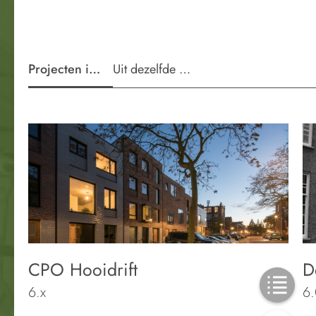
Projecten in de wijk
Uit dezelfde periode
CPO Hooidrift
D
6.x
6