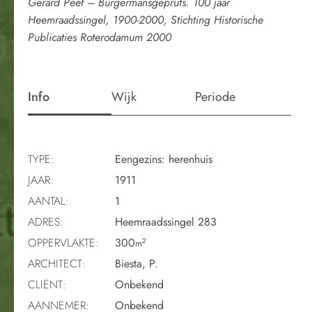
Gerard Peet – Burgermansgepruts. 100 jaar
Heemraadssingel, 1900-2000, Stichting Historische
Publicaties Roterodamum 2000
Info
Wijk
Periode
TYPE:
Eengezins: herenhuis
JAAR:
1911
AANTAL:
1
ADRES:
Heemraadssingel 283
OPPERVLAKTE:
300
2
m
ARCHITECT:
Biesta, P.
CLIËNT:
Onbekend
AANNEMER:
Onbekend