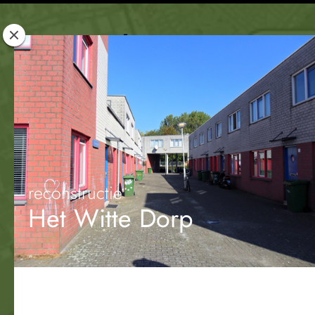
Rotterdam
Woont
reconstructie
Het Witte Dorp