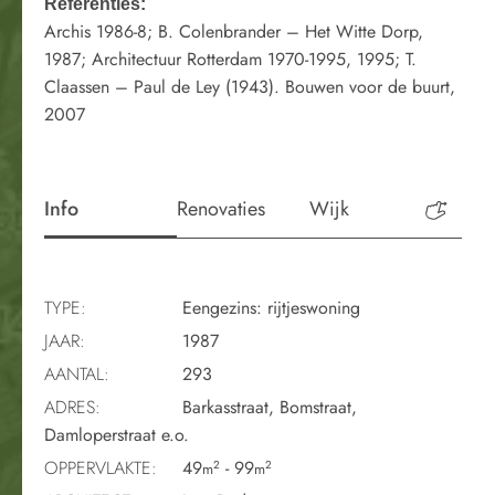
Referenties:
Archis 1986-8; B. Colenbrander – Het Witte Dorp,
1987; Architectuur Rotterdam 1970-1995, 1995; T.
Claassen – Paul de Ley (1943). Bouwen voor de buurt,
2007
Info
Renovaties
Wijk
Perio
TYPE:
Eengezins: rijtjeswoning
JAAR:
1987
AANTAL:
293
ADRES:
Barkasstraat, Bomstraat,
Damloperstraat e.o.
OPPERVLAKTE:
49
- 99
2
2
m
m