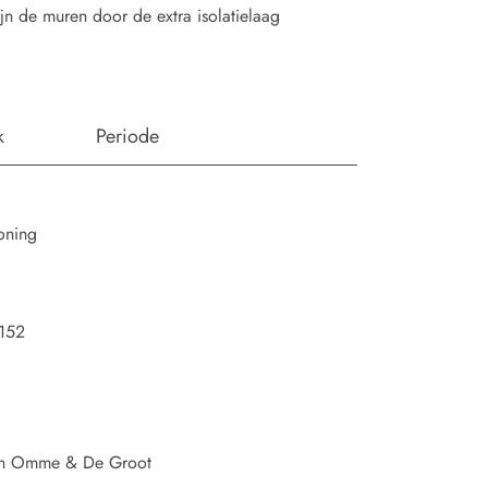
jn de muren door de extra isolatielaag
k
Periode
oning
-152
Van Omme & De Groot