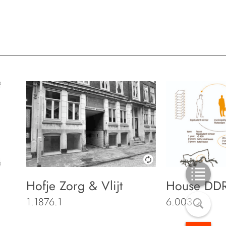
Hofje Zorg & Vlijt
House DD
1.1876.1
6.003