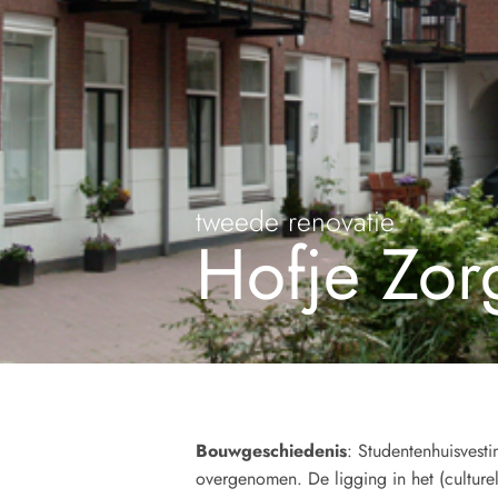
tweede renovatie
Hofje Zorg
Bouwgeschiedenis
: Studentenhuisvest
overgenomen. De ligging in het (culture