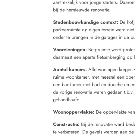
aantrekkelijk voor jonge starters. Daa
bij de hernieuwde renovatie.
Stedenbouwkundige context
:
De hofj
parkeerruimte op eigen terrein werd niet
onder te brengen in de garages in de bu
Voorzieningen
:
Bergruimte werd groten
daarnaast een aparte fietsenberging op h
Aantal kamers
:
Alle woningen kregen v
ruime woonkamer, met meestal een open 
een badkamer met bad en douche en een a
de vorige renovatie waren gedaan t.b.v
gehandhaafd.
Woonoppervlakte
:
De oppervlakte van
Constructie
:
Bij de renovatie werd besl
te verbeteren. De gevels werden aan de 