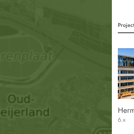
Projec
Herm
6.x