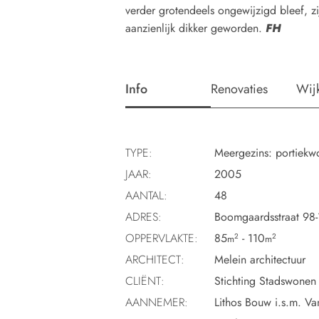
verder grotendeels ongewijzigd bleef, zi
aanzienlijk dikker geworden.
FH
Info
Renovaties
Wij
TYPE:
Meergezins: portiekw
JAAR:
2005
AANTAL:
48
ADRES:
Boomgaardsstraat 98
OPPERVLAKTE:
85
- 110
2
2
m
m
ARCHITECT:
Melein architectuur
CLIËNT:
Stichting Stadswonen
AANNEMER:
Lithos Bouw i.s.m. 