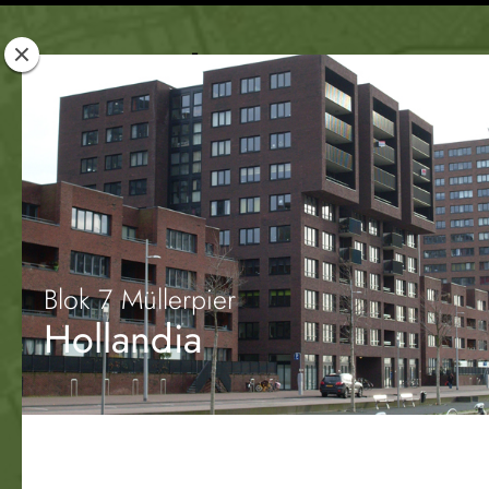
Rotterdam
Woont
Blok 7 Müllerpier
Hollandia