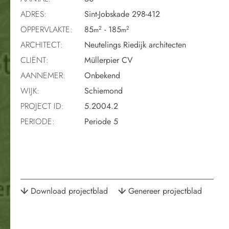
ADRES:
Sint-Jobskade 298-412
OPPERVLAKTE:
85
- 185
2
2
m
m
ARCHITECT:
Neutelings Riedijk architecten
CLIËNT:
Müllerpier CV
AANNEMER:
Onbekend
WIJK:
Schiemond
PROJECT ID:
5.2004.2
PERIODE:
Periode 5
Download projectblad
Genereer projectblad