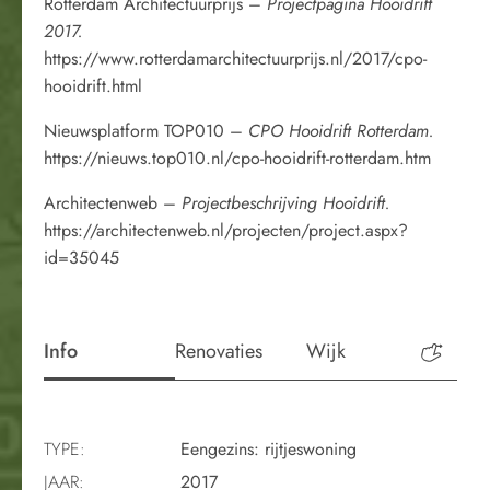
Rotterdam Architectuurprijs –
Projectpagina Hooidrift
2017.
https://www.rotterdamarchitectuurprijs.nl/2017/cpo-
hooidrift.html
Nieuwsplatform TOP010 –
CPO Hooidrift Rotterdam.
https://nieuws.top010.nl/cpo-hooidrift-rotterdam.htm
Architectenweb –
Projectbeschrijving Hooidrift.
https://architectenweb.nl/projecten/project.aspx?
id=35045
Info
Renovaties
Wijk
Perio
TYPE:
Eengezins: rijtjeswoning
JAAR:
2017