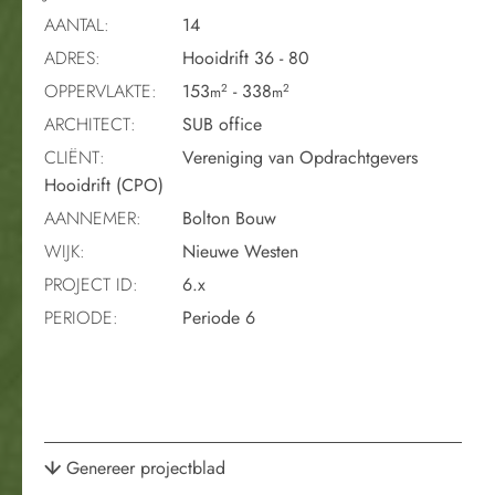
AANTAL:
14
ADRES:
Hooidrift 36 - 80
OPPERVLAKTE:
153
- 338
2
2
m
m
ARCHITECT:
SUB office
CLIËNT:
Vereniging van Opdrachtgevers
Hooidrift (CPO)
AANNEMER:
Bolton Bouw
WIJK:
Nieuwe Westen
PROJECT ID:
6.x
PERIODE:
Periode 6
Genereer projectblad