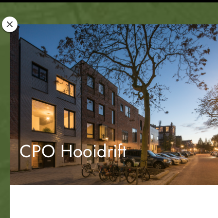
Rotterdam
Woont
CPO Hooidrift