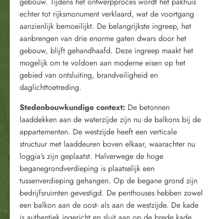
gebouw. Tijdens het ontwerpproces wordt het pakhuis
echter tot rijksmonument verklaard, wat de voortgang
aanzienlijk bemoeilijkt. De belangrijkste ingreep, het
aanbrengen van drie enorme gaten dwars door het
gebouw, blijft gehandhaafd. Deze ingreep maakt het
mogelijk om te voldoen aan moderne eisen op het
gebied van ontsluiting, brandveiligheid en
daglichttoetreding.
Stedenbouwkundige context:
De betonnen
laaddekken aan de waterzijde zijn nu de balkons bij de
appartementen. De westzijde heeft een verticale
structuur met laaddeuren boven elkaar, waarachter nu
loggia’s zijn geplaatst. Halverwege de hoge
beganegrondverdieping is plaatselijk een
tussenverdieping gehangen. Op de begane grond zijn
bedrijfsruimten gevestigd. De penthouses hebben zowel
een balkon aan de oost- als aan de westzijde. De kade
is authentiek ingericht en sluit aan op de brede kade