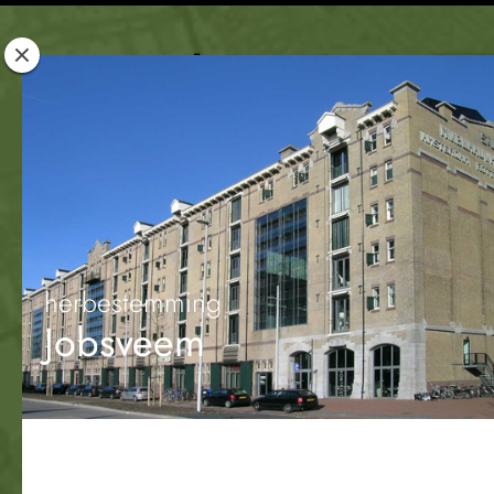
Rotterdam
Woont
herbestemming
Jobsveem