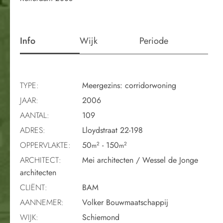
Info
Wijk
Periode
TYPE:
Meergezins: corridorwoning
JAAR:
2006
AANTAL:
109
ADRES:
Lloydstraat 22-198
OPPERVLAKTE:
50
- 150
2
2
m
m
ARCHITECT:
Mei architecten / Wessel de Jonge
architecten
CLIËNT:
BAM
AANNEMER:
Volker Bouwmaatschappij
WIJK:
Schiemond