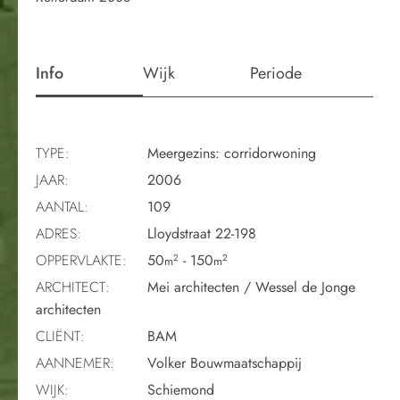
Info
Wijk
Periode
TYPE:
Meergezins: corridorwoning
JAAR:
2006
AANTAL:
109
ADRES:
Lloydstraat 22-198
OPPERVLAKTE:
50
- 150
2
2
m
m
ARCHITECT:
Mei architecten / Wessel de Jonge
architecten
CLIËNT:
BAM
AANNEMER:
Volker Bouwmaatschappij
WIJK:
Schiemond