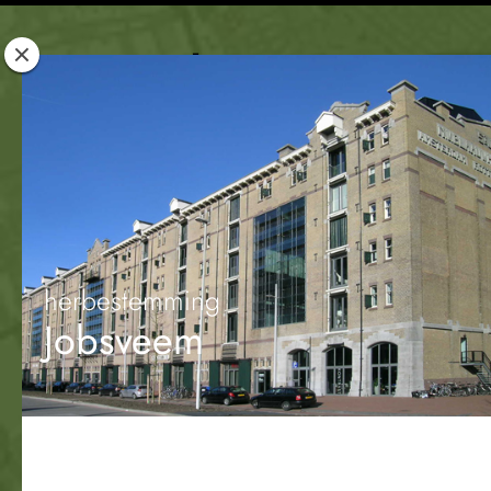
Rotterdam
Woont
herbestemming
Jobsveem