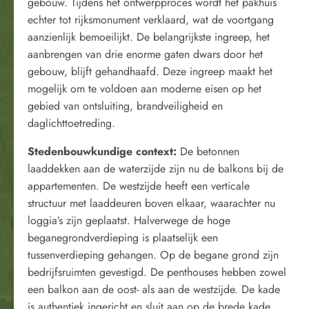
gebouw. Tijdens het ontwerpproces wordt het pakhuis
echter tot rijksmonument verklaard, wat de voortgang
aanzienlijk bemoeilijkt. De belangrijkste ingreep, het
aanbrengen van drie enorme gaten dwars door het
gebouw, blijft gehandhaafd. Deze ingreep maakt het
mogelijk om te voldoen aan moderne eisen op het
gebied van ontsluiting, brandveiligheid en
daglichttoetreding.
Stedenbouwkundige context:
De betonnen
laaddekken aan de waterzijde zijn nu de balkons bij de
appartementen. De westzijde heeft een verticale
structuur met laaddeuren boven elkaar, waarachter nu
loggia’s zijn geplaatst. Halverwege de hoge
beganegrondverdieping is plaatselijk een
tussenverdieping gehangen. Op de begane grond zijn
bedrijfsruimten gevestigd. De penthouses hebben zowel
een balkon aan de oost- als aan de westzijde. De kade
is authentiek ingericht en sluit aan op de brede kade