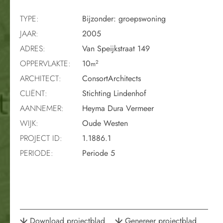
TYPE:
Bijzonder: groepswoning
JAAR:
2005
ADRES:
Van Speijkstraat 149
OPPERVLAKTE:
10
2
m
ARCHITECT:
ConsortArchitects
CLIËNT:
Stichting Lindenhof
AANNEMER:
Heyma Dura Vermeer
WIJK:
Oude Westen
PROJECT ID:
1.1886.1
PERIODE:
Periode 5
Download projectblad
Genereer projectblad