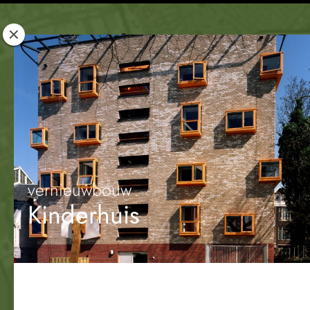
Rotterdam
Woont
vernieuwbouw
Kinderhuis