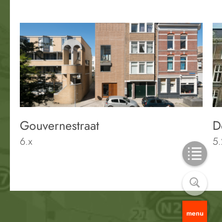
Gouvernestraat
D
6.x
5
menu