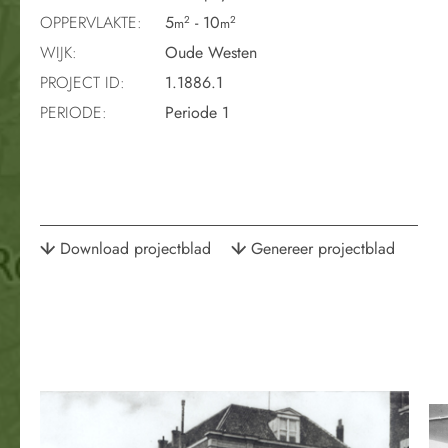
OPPERVLAKTE:
5
- 10
2
2
m
m
WIJK:
Oude Westen
PROJECT ID:
1.1886.1
PERIODE:
Periode 1
Download projectblad
Genereer projectblad