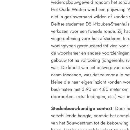
wederopbouwgeweld rondom het schouwb
Het Oude Westen werd een prijsvraag ‘
niet in gezinsverband wilden of konde
Delftse studenten Döll-Houben-Steenhuis
verkozen voor een tweede ronde. Zij ha
vingeroefening voor hun afstuderen. In
woningtypen gereduceerd tot vier, voor 
de woonkamer en andere voorzieningen (
gebouw tot na voltooiing ‘jongerenhuisve
was. De kracht van het ontwerp van deze
naam Mecanoo, was dat ze voor alle bew
kleine die naar eigen inzicht konden wo
beukmaten met 3,90 en 4,80 meter om en
doorbreken, extra leidingen, etc.) was 
Stedenbouwkundige context
: Door h
verschillende hoogte, vormde het comp
van het Bouwcentrum tot de bebouwing v