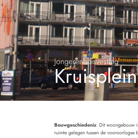
Jongerenhuisvesting
Kruisplein
Bouwgeschiedenis
: Dit woongebouw is
ruimte gelegen tussen de vooroorlogse