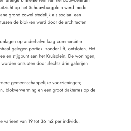
t rafelige binnenterrein van het Bouwcentrum
uitzicht op het Schouwburgplein werd mede
ne grond zowel stedelijk als sociaal een
 tussen de blokken werd door de architecten
woonlagen op anderhalve laag commerciële
traal gelegen portiek, zonder lift, ontsloten. Het
ee en stijgpunt aan het Kruisplein. De woningen,
s worden ontsloten door slechts drie galerijen
dere gemeenschappelijke voorzieningen;
n, blokverwarming en een groot dakterras op de
 varieert van 19 tot 36 m2 per individu.