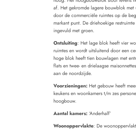
hoog. Het hoogbouwblok sloot tevens he
af. Het gekromde lagere bouwblok met 
door de commerciële ruimtes op de bega
markant punt. De driehoekige restruimte
ingevuld met groen.
Ontsluiting
: Het lage blok heeft vier 
ruimtes en wordt uitsluitend door een cen
hoge blok heeft tien bouwlagen met entr
flats en twee- en drielaagse maisonnette
aan de noordzijde.
Voorzieningen:
Het gebouw heeft meer
keukens en woonkamers t/m zes persone
hoogbouw.
Aantal kamers:
‘Anderhalf’
Woonoppervlakte
: De woonoppervlakte