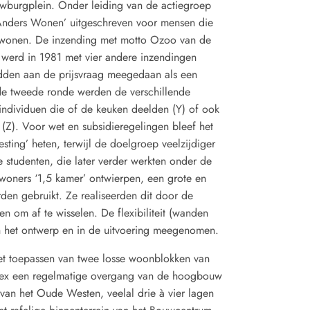
urgplein. Onder leiding van de actiegroep
Anders Wonen’ uitgeschreven voor mensen die
n wonen. De inzending met motto Ozoo van de
 werd in 1981 met vier andere inzendingen
dden aan de prijsvraag meegedaan als een
 de tweede ronde werden de verschillende
individuen die of de keuken deelden (Y) of ook
Z). Voor wet en subsidieregelingen bleef het
sting’ heten, terwijl de doelgroep veelzijdiger
 studenten, die later verder werkten onder de
oners ‘1,5 kamer’ ontwierpen, een grote en
rden gebruikt. Ze realiseerden dit door de
 om af te wisselen. De flexibiliteit (wanden
in het ontwerp en in de uitvoering meegenomen.
et toepassen van twee losse woonblokken van
lex een regelmatige overgang van de hoogbouw
an het Oude Westen, veelal drie à vier lagen