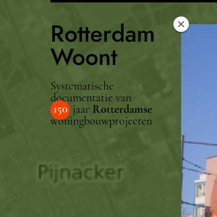
Rotterdam
Woont
Systematische
documentatie van
150
jaar
Rotterdamse
woningbouwprojecten