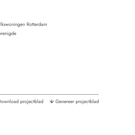
lkswoningen Rotterdam
erenigde
Download projectblad
Genereer projectblad