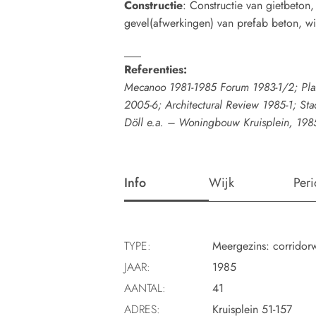
Constructie
: Constructie van gietbeton
gevel(afwerkingen) van prefab beton, wi
___
Referenties:
Mecanoo 1981-1985 Forum 1983-1/2; Plan
2005-6; Architectural Review 1985-1; St
Döll e.a. – Woningbouw Kruisplein, 198
Info
Wijk
Per
TYPE:
Meergezins: corridor
JAAR:
1985
AANTAL:
41
ADRES:
Kruisplein 51-157