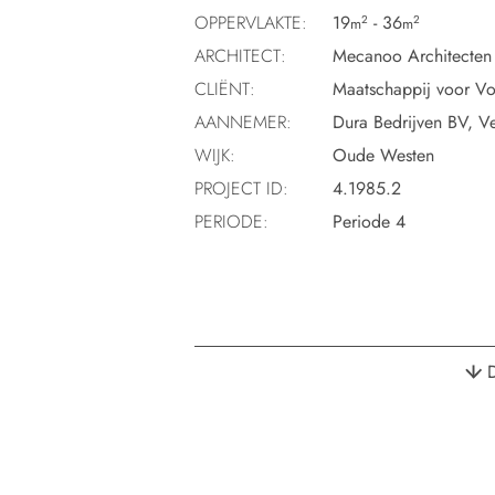
OPPERVLAKTE:
19
- 36
2
2
m
m
ARCHITECT:
Mecanoo Architecten
CLIËNT:
Maatschappij voor Vo
AANNEMER:
Dura Bedrijven BV, V
WIJK:
Oude Westen
PROJECT ID:
4.1985.2
PERIODE:
Periode 4