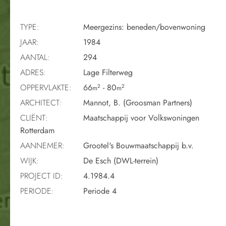
TYPE:
Meergezins: beneden/bovenwoning
JAAR:
1984
AANTAL:
294
ADRES:
Lage Filterweg
OPPERVLAKTE:
66
- 80
2
2
m
m
ARCHITECT:
Mannot, B. (Groosman Partners)
CLIËNT:
Maatschappij voor Volkswoningen
Rotterdam
AANNEMER:
Grootel's Bouwmaatschappij b.v.
WIJK:
De Esch (DWL-terrein)
PROJECT ID:
4.1984.4
PERIODE:
Periode 4