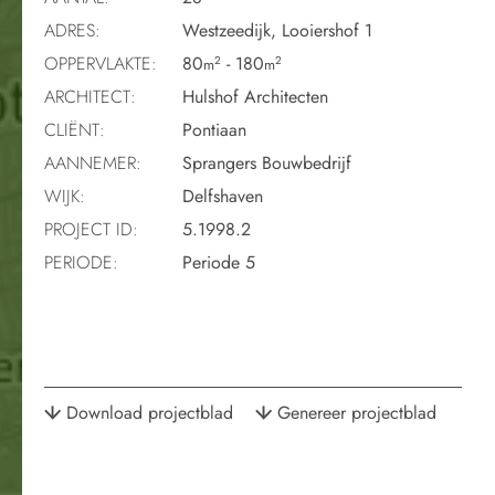
ADRES:
Westzeedijk, Looiershof 1
OPPERVLAKTE:
80
- 180
2
2
m
m
ARCHITECT:
Hulshof Architecten
CLIËNT:
Pontiaan
AANNEMER:
Sprangers Bouwbedrijf
WIJK:
Delfshaven
PROJECT ID:
5.1998.2
PERIODE:
Periode 5
Download projectblad
Genereer projectblad