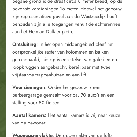
begane grond is de straat circa 8 meter breed; op de
bovenste verdiepingen 15 meter. Hoewel het gebouw
zijn representatieve gevel aan de Westzeedijk heeft
behouden zijn alle toegangen vanuit de achterentree
aan het Heiman Dullaertplein.
Ontsluiting
: In het open middengebied bleef het
oorspronkelijke raster van kolommen en balken
gehandhaafd; hierop is een stelsel van galerijen en
loopbruggen aangebracht, bereikbaar met twee
vrijstaande trappenhuizen en een lift.
Voorzieningen
: Onder het gebouw is een
parkeergarage gemaakt voor ca. 70 auto’s en een
stalling voor 80 fietsen.
Aantal kamers:
Het aantal kamers is vrij naar keuze
van de bewoner.
Woonoppervlakte
: De oppervlakte van de lofts