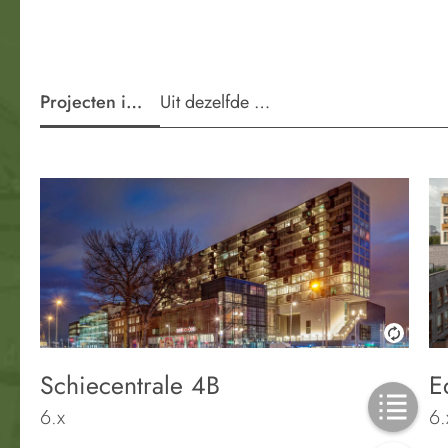
Projecten in de wijk
Uit dezelfde periode
Schiecentrale 4B
E
6.x
6.