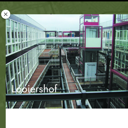
Rotterdam
Woont
Looiershof