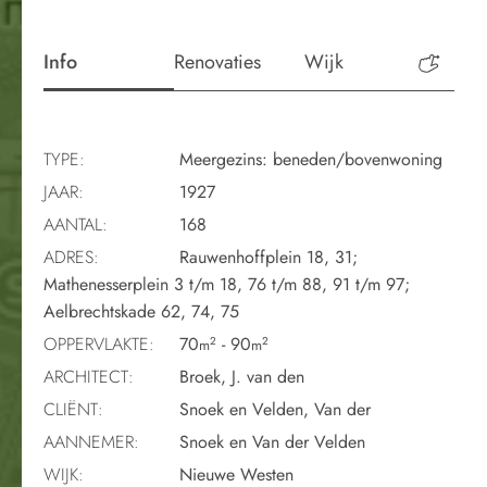
Info
Renovaties
Wijk
Perio
TYPE:
Meergezins: beneden/bovenwoning
JAAR:
1927
AANTAL:
168
ADRES:
Rauwenhoffplein 18, 31;
Mathenesserplein 3 t/m 18, 76 t/m 88, 91 t/m 97;
Aelbrechtskade 62, 74, 75
OPPERVLAKTE:
70
- 90
2
2
m
m
ARCHITECT:
Broek, J. van den
CLIËNT:
Snoek en Velden, Van der
AANNEMER:
Snoek en Van der Velden
WIJK:
Nieuwe Westen