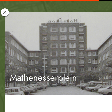
Rotterdam
Woont
Mathenesserplein