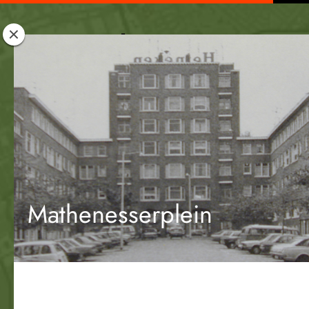
Rotterdam
Woont
Mathenesserplein