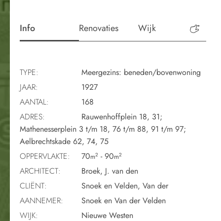
Info
Renovaties
Wijk
Perio
TYPE:
Meergezins: beneden/bovenwoning
JAAR:
1927
AANTAL:
168
ADRES:
Rauwenhoffplein 18, 31;
Mathenesserplein 3 t/m 18, 76 t/m 88, 91 t/m 97;
Aelbrechtskade 62, 74, 75
OPPERVLAKTE:
70
- 90
2
2
m
m
ARCHITECT:
Broek, J. van den
CLIËNT:
Snoek en Velden, Van der
AANNEMER:
Snoek en Van der Velden
WIJK:
Nieuwe Westen