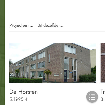
Projecten in de wijk
Uit dezelfde periode
De Horsten
T
5.1995.4
3