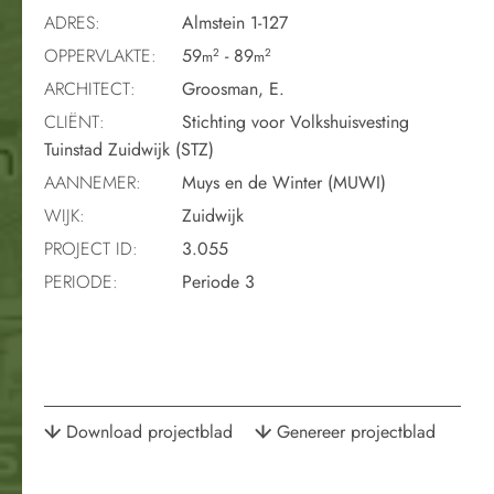
ADRES:
Almstein 1-127
OPPERVLAKTE:
59
- 89
2
2
m
m
ARCHITECT:
Groosman, E.
CLIËNT:
Stichting voor Volkshuisvesting
Tuinstad Zuidwijk (STZ)
AANNEMER:
Muys en de Winter (MUWI)
WIJK:
Zuidwijk
PROJECT ID:
3.055
PERIODE:
Periode 3
Download projectblad
Genereer projectblad