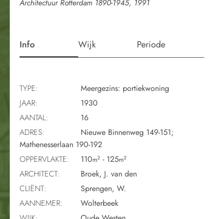
Architectuur Rotterdam 1890-1945, 1991
Info
Wijk
Periode
TYPE:
Meergezins: portiekwoning
JAAR:
1930
AANTAL:
16
ADRES:
Nieuwe Binnenweg 149-151;
Mathenesserlaan 190-192
OPPERVLAKTE:
110
- 125
2
2
m
m
ARCHITECT:
Broek, J. van den
CLIËNT:
Sprengen, W.
AANNEMER:
Wolterbeek
WIJK:
Oude Westen