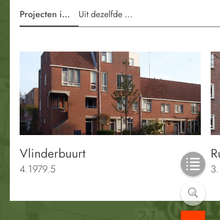
Projecten in de wijk
Uit dezelfde periode
Vlinderbuurt
R
4.1979.5
3.