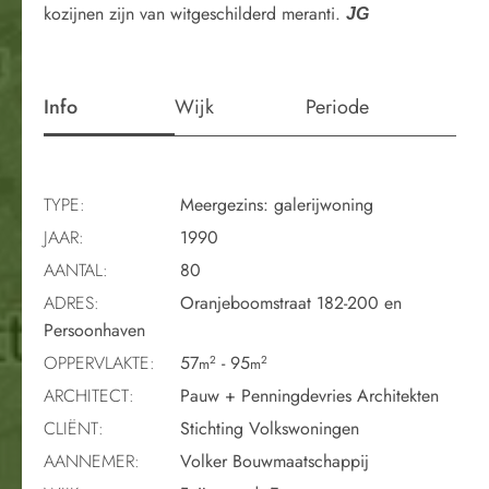
kozijnen zijn van witgeschilderd meranti.
JG
Info
Wijk
Periode
TYPE:
Meergezins: galerijwoning
JAAR:
1990
AANTAL:
80
ADRES:
Oranjeboomstraat 182-200 en
Persoonhaven
OPPERVLAKTE:
57
- 95
2
2
m
m
ARCHITECT:
Pauw + Penningdevries Architekten
CLIËNT:
Stichting Volkswoningen
AANNEMER:
Volker Bouwmaatschappij