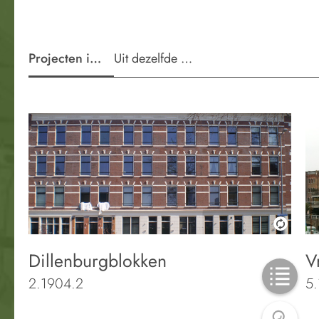
Projecten in de wijk
Uit dezelfde periode
Dillenburgblokken
V
2.1904.2
5.