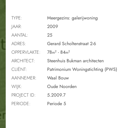
TYPE:
Meergezins: galerijwoning
JAAR:
2009
AANTAL:
25
ADRES:
Gerard Scholtenstraat 2-6
OPPERVLAKTE:
78
- 84
2
2
m
m
ARCHITECT:
Steenhuis Bukman architecten
CLIËNT:
Patrimonium Woningstichting (PWS)
AANNEMER:
Waal Bouw
WIJK:
Oude Noorden
PROJECT ID:
5.2009.7
PERIODE:
Periode 5