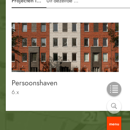
Projecten in de wijk
Uit dezelfde periode
Persoonshaven
6.x
menu