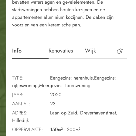
bevatten waterslagen en gevelelementen. De
stadswoningen hebben houten kozijnen en de
appartementen aluminium kozijnen. De daken zijn
voorzien van een keramische pan.
Info
Renovaties
Wijk
Perio
TYPE:
Eengezins: herenhuis,Eengezins:
rijtjeswoning,Meergezins: torenwoning
JAAR:
2020
AANTAL:
23
ADRES:
Laan op Zuid, Dreverhavenstraat,
Hilledijk
OPPERVLAKTE:
150
- 200
2
2
m
m