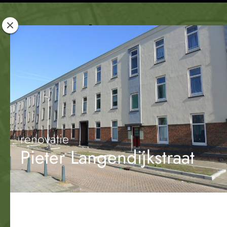
Rotterdam
Woont
renovatie
Pieter Langendijkstraat