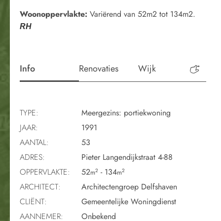
Woonoppervlakte:
Variërend van 52m2 tot 134m2.
RH
Info
Renovaties
Wijk
Perio
TYPE:
Meergezins: portiekwoning
JAAR:
1991
AANTAL:
53
ADRES:
Pieter Langendijkstraat 4-88
OPPERVLAKTE:
52
- 134
2
2
m
m
ARCHITECT:
Architectengroep Delfshaven
CLIËNT:
Gemeentelijke Woningdienst
AANNEMER:
Onbekend