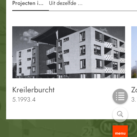
Projecten in de wijk
Uit dezelfde periode
Kreilerburcht
Z
5.1993.4
3
menu