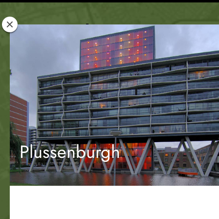
Rotterdam
Woont
Plussenburgh