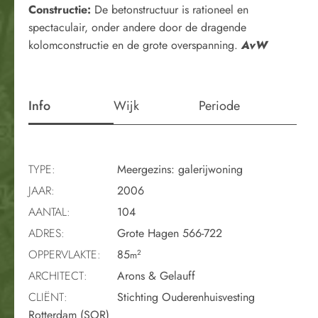
Constructie:
De betonstructuur is rationeel en
spectaculair, onder andere door de dragende
kolomconstructie en de grote overspanning.
AvW
Info
Wijk
Periode
TYPE:
Meergezins: galerijwoning
JAAR:
2006
AANTAL:
104
ADRES:
Grote Hagen 566-722
OPPERVLAKTE:
85
2
m
ARCHITECT:
Arons & Gelauff
CLIËNT:
Stichting Ouderenhuisvesting
Rotterdam (SOR)