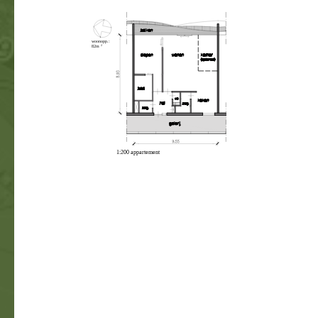
woonopp.:
2
82m
1:200 appartement