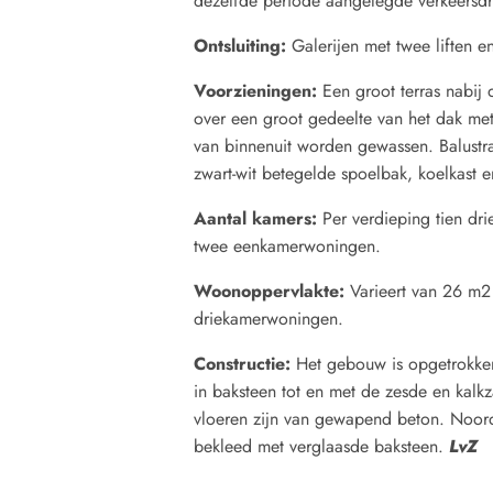
dezelfde periode aangelegde verkeersdr
Ontsluiting:
Galerijen met twee liften e
Voorzieningen:
Een groot terras nabij 
over een groot gedeelte van het dak me
van binnenuit worden gewassen. Balustr
zwart-wit betegelde spoelbak, koelkast 
Aantal kamers:
Per verdieping tien dr
twee eenkamerwoningen.
Woonoppervlakte:
Varieert van 26 m
driekamerwoningen.
Constructie:
Het gebouw is opgetrokken
in baksteen tot en met de zesde en kalkz
vloeren zijn van gewapend beton. Noor
bekleed met verglaasde baksteen.
LvZ
___