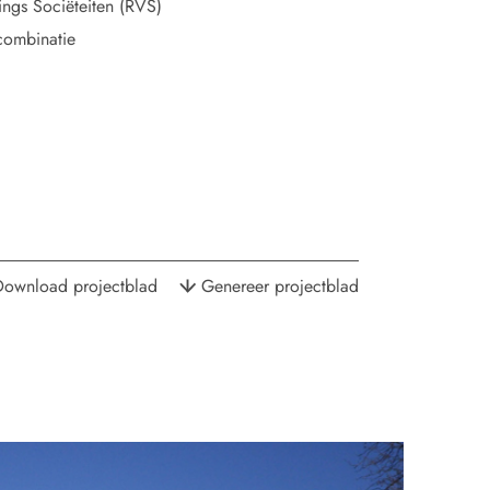
ngs Sociëteiten (RVS)
ombinatie
Download projectblad
Genereer projectblad