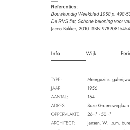
Referenties:
Bouwkundig Weekblad 1958 p. 498-50
De RVS flat, Schone beloning voor v
Jacco Bakker, 2010 ISBN 9789081645
Info
Wijk
Per
TYPE:
Meergezins: galerijw
JAAR:
1956
AANTAL:
164
ADRES:
Suze Groeneweglaan 
OPPERVLAKTE:
26
- 50
2
2
m
m
ARCHITECT:
Jansen, W. i.s.m. bur