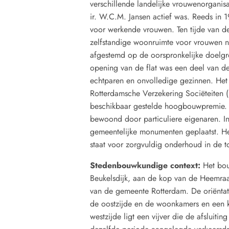
verschillende landelijke vrouwenorganisa
ir. W.C.M. Jansen actief was. Reeds in 
voor werkende vrouwen. Ten tijde van de
zelfstandige woonruimte voor vrouwen no
afgestemd op de oorspronkelijke doelgr
opening van de flat was een deel van d
echtparen en onvolledige gezinnen. Het
Rotterdamsche Verzekering Sociëteiten 
beschikbaar gestelde hoogbouwpremie. 
bewoond door particuliere eigenaren. In 
gemeentelijke monumenten geplaatst. H
staat voor zorgvuldig onderhoud in de t
Stedenbouwkundige context:
Het bou
Beukelsdijk, aan de kop van de Heemraa
van de gemeente Rotterdam. De oriëntati
de oostzijde en de woonkamers en een k
westzijde ligt een vijver die de afsluit