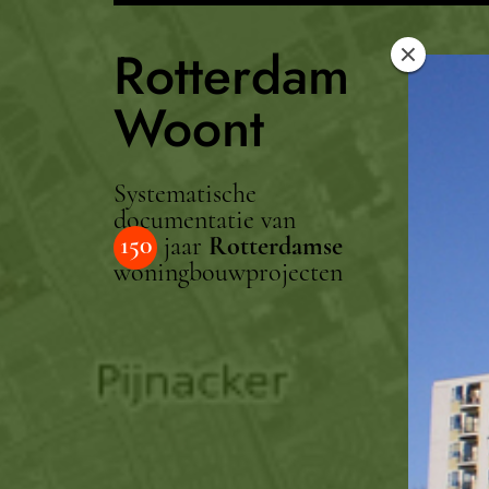
Rotterdam
Woont
Systematische
documentatie van
150
jaar
Rotterdamse
woningbouwprojecten