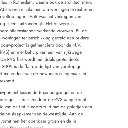
ties in Rotterdam, waarin ook de architect mevr.
1938 waren er plannen om woningen te realiseren
 voltooiing in 1958 was het verkrijgen van
g steeds uitzonderlijk. Het ontwerp is
oep: alleenstaande werkende vrouwen. Bij de
e woningen ter beschikking gesteld aan oudere
 bouwproject is gefinancierd door de N.V.
(RVS) en met behulp van een van rijkswege
De RVS flat wordt inmiddels grotendeels
2009 is de flat op de lijst van voorlopige
et merendeel van de bewoners is eigenaar en
oekomst.
wperceel tussen de Essenburgsingel en de
dsingel, is destijds door de RVS aangekocht
e van de flat is noord-zuid met de galerijen aan
leine slaapkamer aan de westzijde. Aan de
ing vormt met het openbaar groen en de in