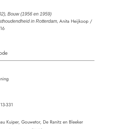
2), Bouw (1956 en 1959)
Anita Heijkoop /
asthoudendheid in Rotterdam,
416
iode
oning
13-331
eau Kuiper, Gouwetor, De Ranitz en Bleeker