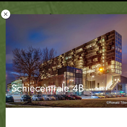
Rotterdam
Woont
Schiecentrale 4B