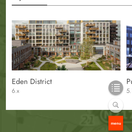
Eden District
P
6.x
5.
menu