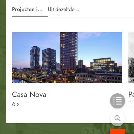
Projecten in de wijk
Uit dezelfde periode
Casa Nova
P
6.x
1.