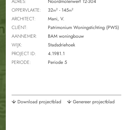
ADRES:
Noordmolenwerf 12-304
OPPERVLAKTE:
32
- 145
2
2
m
m
ARCHITECT:
Mani, V.
CLIËNT:
Patrimonium Woningstichting (PWS)
AANNEMER:
BAM woningbouw
WIJK:
Stadsdriehoek
PROJECT ID:
4.1981.1
PERIODE:
Periode 5
Download projectblad
Genereer projectblad