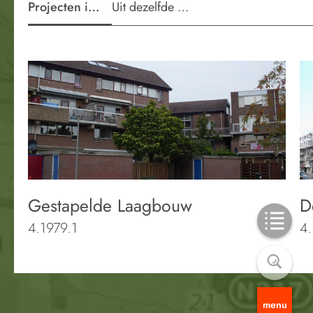
Projecten in de wijk
Uit dezelfde periode
Gestapelde Laagbouw
D
4.1979.1
4
menu