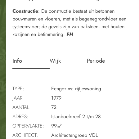
Constructie
: De constructie bestaat uit betonnen
bouwmuren en vloeren, met als beganegrondvloer een
systeemvloer; de gevels zijn van baksteen, met houten
kozijnen en betimmering.
FH
Info
Wijk
Periode
TYPE:
Eengezins: rijtjeswoning
JAAR:
1979
AANTAL:
72
ADRES:
Istanboeldreef 2 t/m 28
OPPERVLAKTE:
99
2
m
ARCHITECT:
Architectengroep VDL