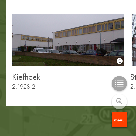
Kiefhoek
S
2.1928.2
2.
menu