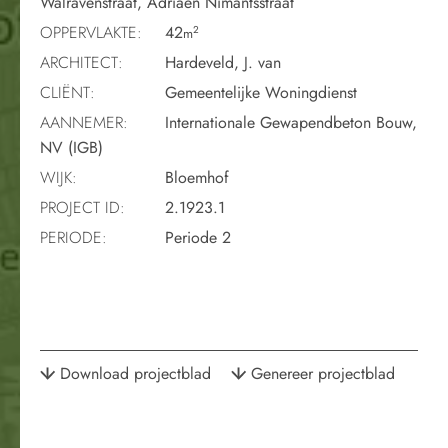
Walravenstraat, Adriaen Nimantsstraat
OPPERVLAKTE:
42
2
m
ARCHITECT:
Hardeveld, J. van
CLIËNT:
Gemeentelijke Woningdienst
AANNEMER:
Internationale Gewapendbeton Bouw,
NV (IGB)
WIJK:
Bloemhof
PROJECT ID:
2.1923.1
PERIODE:
Periode 2
Download projectblad
Genereer projectblad