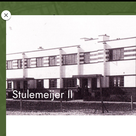
Rotterdam
Woont
Stulemeijer II