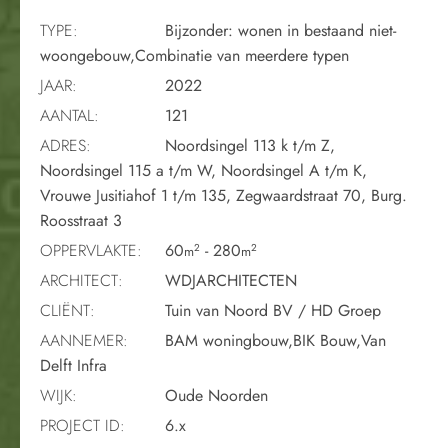
TYPE:
Bijzonder: wonen in bestaand niet-
woongebouw,Combinatie van meerdere typen
JAAR:
2022
AANTAL:
121
ADRES:
Noordsingel 113 k t/m Z,
Noordsingel 115 a t/m W, Noordsingel A t/m K,
Vrouwe Jusitiahof 1 t/m 135, Zegwaardstraat 70, Burg.
Roosstraat 3
OPPERVLAKTE:
60
- 280
2
2
m
m
ARCHITECT:
WDJARCHITECTEN
CLIËNT:
Tuin van Noord BV / HD Groep
AANNEMER:
BAM woningbouw,BIK Bouw,Van
Delft Infra
WIJK:
Oude Noorden
PROJECT ID:
6.x