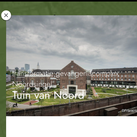
Rotterdam
Woont
transformatie gevangeniscomplex
Noordsingel
Tuin van Noord