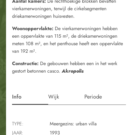
Aantal kamers:
De rechthoekige blokken bevatten
vierkamerwoningen, terwijl de cirkelsegmenten
driekamerwoningen huisvesten.
Woonoppervlakte:
De vierkamerwoningen hebben
een oppervlakte van 115 m², de driekamerwoningen
meten 108 m², en het penthouse heeft een oppervlakte
van 192 m².
Constructie:
De gebouwen hebben een in het werk
gestort betonnen casco.
Akropolis
Info
Wijk
Periode
TYPE:
Meergezins: urban villa
JAAR:
1993