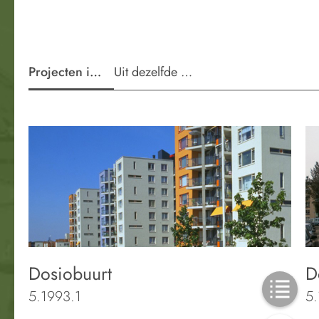
Projecten in de wijk
Uit dezelfde periode
Dosiobuurt
D
5.1993.1
5.