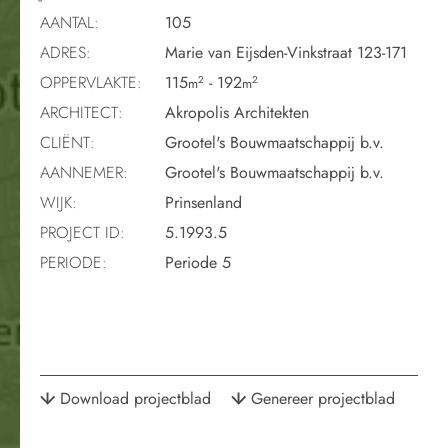
AANTAL:
105
ADRES:
Marie van Eijsden-Vinkstraat 123-171
OPPERVLAKTE:
115
- 192
2
2
m
m
ARCHITECT:
Akropolis Architekten
CLIËNT:
Grootel's Bouwmaatschappij b.v.
AANNEMER:
Grootel's Bouwmaatschappij b.v.
WIJK:
Prinsenland
PROJECT ID:
5.1993.5
PERIODE:
Periode 5
Download projectblad
Genereer projectblad