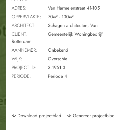
ADRES:
Van Harmelenstraat 41-105
OPPERVLAKTE:
70
- 130
2
2
m
m
ARCHITECT:
Schagen architecten, Van
CLIËNT:
Gemeentelijk Woningbedrijf
Rotterdam
AANNEMER:
Onbekend
WIJK:
Overschie
PROJECT ID:
3.1951.3
PERIODE:
Periode 4
Download projectblad
Genereer projectblad