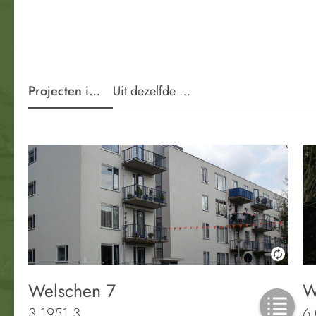
Projecten in de wijk
Uit dezelfde periode
Welschen 7
W
3.1951.3
6