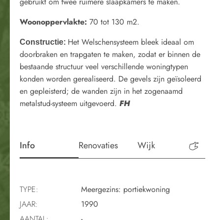
gebruikt om twee ruimere slaapkamers te maken.
Woonoppervlakte:
70 tot 130 m2.
Het Welschensysteem bleek ideaal om
Constructie:
doorbraken en trapgaten te maken, zodat er binnen de
bestaande structuur veel verschillende woningtypen
konden worden gerealiseerd. De gevels zijn geïsoleerd
en gepleisterd; de wanden zijn in het zogenaamd
metalstud-systeem uitgevoerd.
FH
Info
Renovaties
Wijk
Perio
TYPE:
Meergezins: portiekwoning
JAAR:
1990
AANTAL:
-