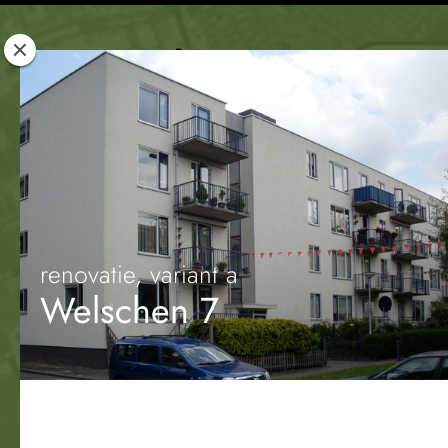
Rotterdam
Woont
renovatie, variant a
Welschen 7